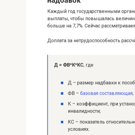
надбавок
Каждый год государственными орган
выплаты, чтобы повышалась величина 
больше на 7,7%. Сейчас рассматрива
Доплата за нетрудоспособность рассч
Д = ФВ*К*КС
, где
Д – размер надбавки к посо
ФВ –
базовая составляющая
;
К – коэффициент, при устано
инвалидности;
КС – показатель относитель
условиях.