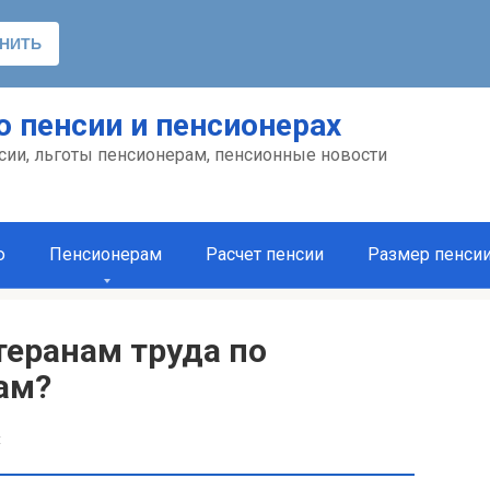
о пенсии и пенсионерах
сии, льготы пенсионерам, пенсионные новости
ю
Пенсионерам
Расчет пенсии
Размер пенси
теранам труда по
ам?
t