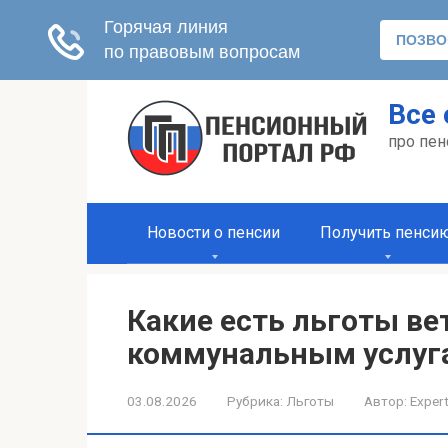
Перейти
Все 
к
контенту
про пен
Новости о пенсии
Получить пенси
Какие есть льготы ве
коммунальным услуг
03.08.2026
Рубрика:
Льготы
Автор:
Exper