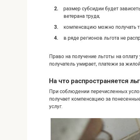
размер субсидии будет зависеть
ветерана труда;
компенсацию можно получать то
в ряде регионов льгота не расп
Право на получение льготы на оплату
получатель умирает, платежи за жило
На что распространяется ль
При соблюдении перечисленных услов
получает компенсацию за понесенны
услуг.