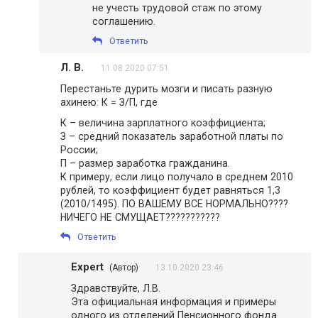
не учесть трудовой стаж по этому
соглашению.
Ответить
Л. В.
11.08.2020 07:51
Перестаньте дурить мозги и писать разную
ахинею: К = З/П, где
К – величина зарплатного коэффициента;
З – средний показатель заработной платы по
России;
П – размер заработка гражданина.
К примеру, если лицо получало в среднем 2010
рублей, то коэффициент будет равняться 1,3
(2010/1495). ПО ВАШЕМУ ВСЕ НОРМАЛЬНО????
НИЧЕГО НЕ СМУЩАЕТ???????????
Ответить
Expert
(Автор)
13.10.2020 23:46
Здравствуйте, Л.В.
Эта официальная информация и примеры
одного из отделений Пенсионного фонда.